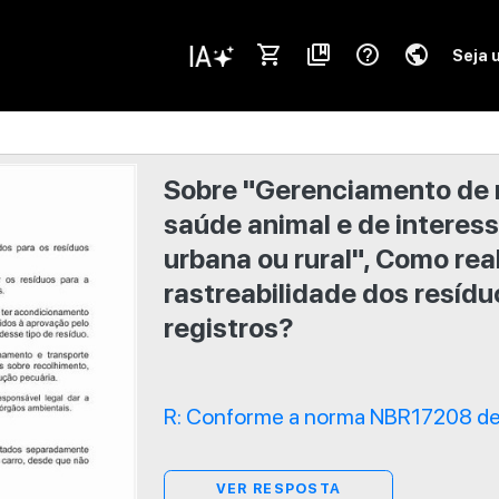
shopping_cart
collections_bookmark
help_outline
public
Seja 
Sobre "Gerenciamento de r
saúde animal e de interes
urbana ou rural", Como real
rastreabilidade dos resíd
registros?
R: Conforme a norma NBR17208 de 
VER RESPOSTA