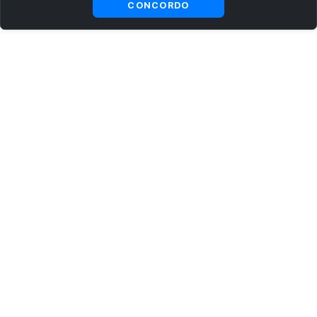
CONCORDO
ASSINE AGORA MESMO NOSSA NEWSLETTER
Receba artigos exclusivos e fique por dentro das novidades.
Ao se cadastrar, você concorda com os
Termos e Condições
e
Política de Privacidade
.