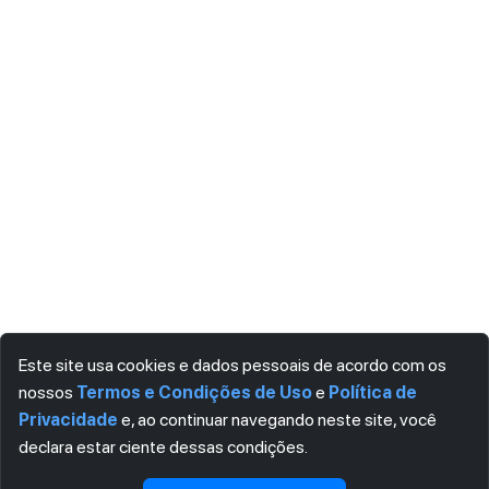
Este site usa cookies e dados pessoais de acordo com os
nossos
Termos e Condições de Uso
e
Política de
Privacidade
e, ao continuar navegando neste site, você
declara estar ciente dessas condições.