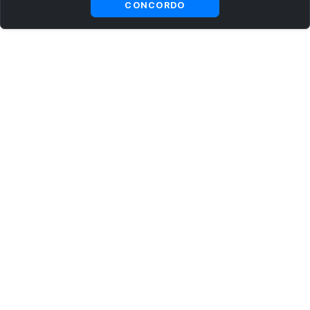
CONCORDO
ASSINE AGORA MESMO NOSSA NEWSLETTER
Receba artigos exclusivos e fique por dentro das novidades.
Ao se cadastrar, você concorda com os
Termos e Condições
e
Política de Privacidade
.