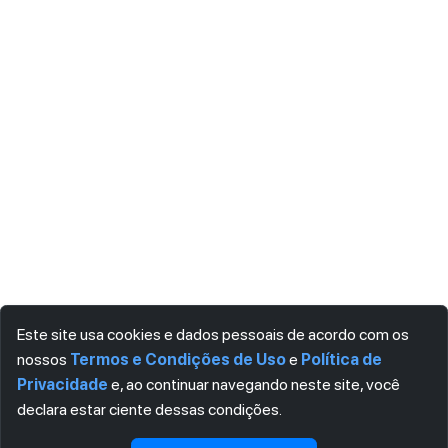
Este site usa cookies e dados pessoais de acordo com os
nossos
Termos e Condições de Uso
e
Política de
Privacidade
e, ao continuar navegando neste site, você
declara estar ciente dessas condições.