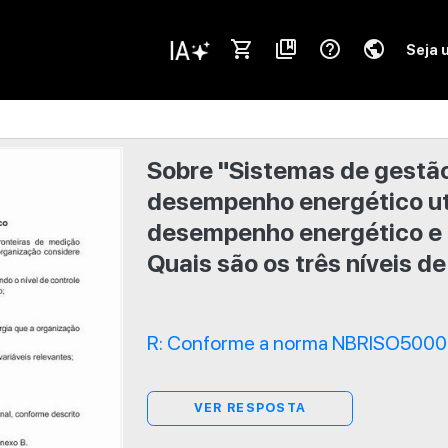
shopping_cart
collections_bookmark
help_outline
public
Seja 
Sobre "Sistemas de gestão
desempenho energético uti
desempenho energético e l
Quais são os três níveis de
R: Conforme a norma NBRISO50006
VER RESPOSTA