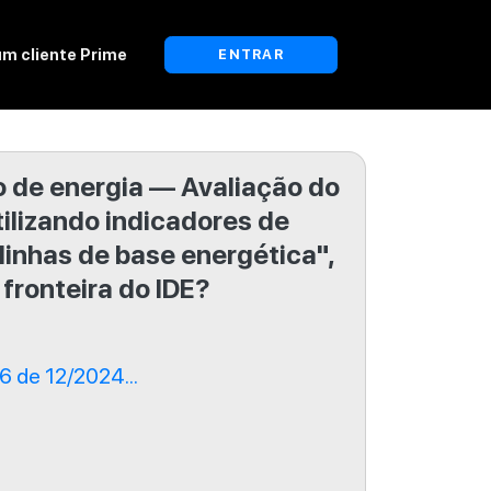
um cliente Prime
ENTRAR
 de energia — Avaliação do
lizando indicadores de
inhas de base energética",
 fronteira do IDE?
 de 12/2024...