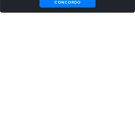
CONCORDO
ASSINE AGORA MESMO NOSSA NEWSLETTER
Receba artigos exclusivos e fique por dentro das novidades.
Ao se cadastrar, você concorda com os
Termos e Condições
e
Política de Privacidade
.