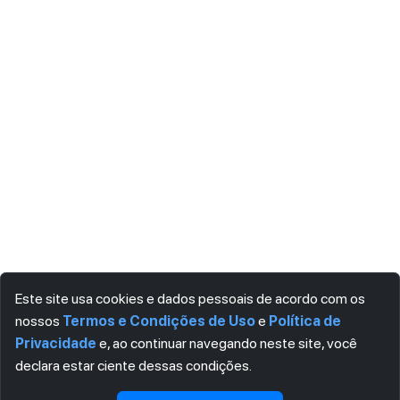
Este site usa cookies e dados pessoais de acordo com os
nossos
Termos e Condições de Uso
e
Política de
Privacidade
e, ao continuar navegando neste site, você
declara estar ciente dessas condições.