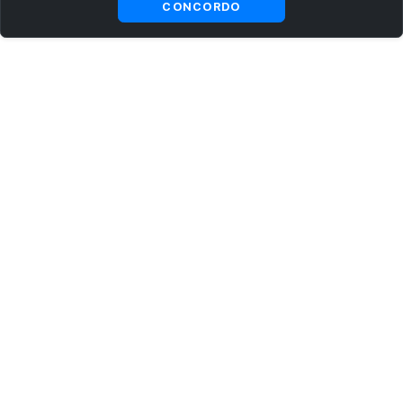
CONCORDO
ASSINE AGORA MESMO NOSSA NEWSLETTER
Receba artigos exclusivos e fique por dentro das novidades.
Ao se cadastrar, você concorda com os
Termos e Condições
e
Política de Privacidade
.