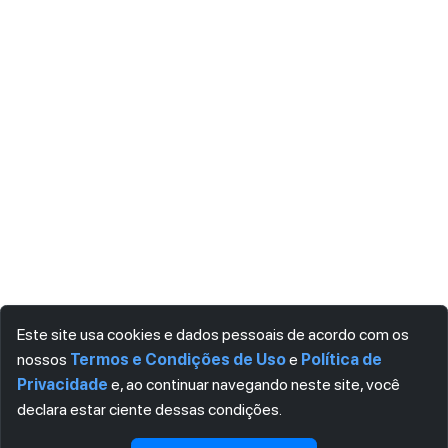
Este site usa cookies e dados pessoais de acordo com os
nossos
Termos e Condições de Uso
e
Política de
Privacidade
e, ao continuar navegando neste site, você
declara estar ciente dessas condições.