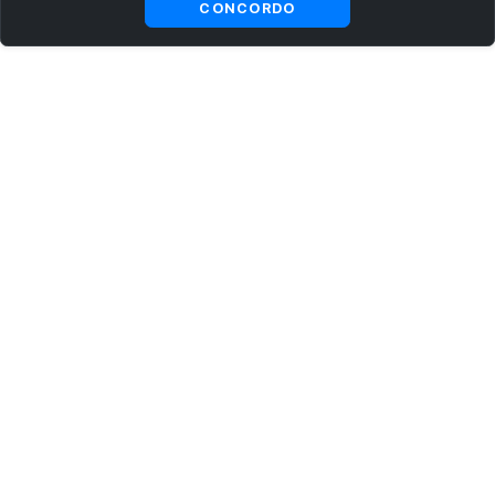
CONCORDO
ASSINE AGORA MESMO NOSSA NEWSLETTER
Receba artigos exclusivos e fique por dentro das novidades.
Ao se cadastrar, você concorda com os
Termos e Condições
e
Política de Privacidade
.