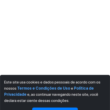
Este site usa cookies e dados pessoais de acordo com os
nossos
Termos e Condições de Uso
e
Política de
Privacidade
e, ao continuar navegando neste site, você
declara estar ciente dessas condições.