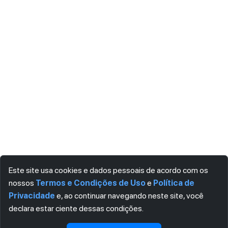
Este site usa cookies e dados pessoais de acordo com os
nossos
Termos e Condições de Uso
e
Política de
Privacidade
e, ao continuar navegando neste site, você
declara estar ciente dessas condições.