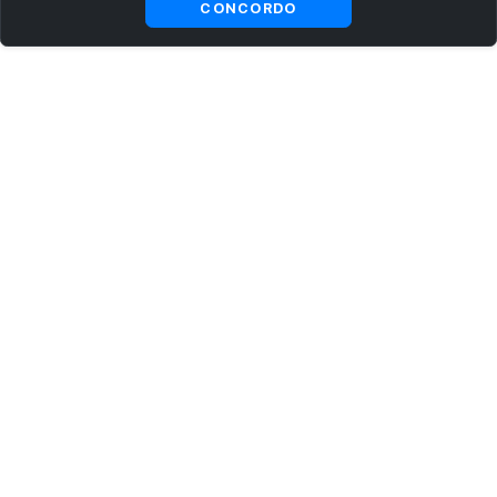
CONCORDO
ASSINE AGORA MESMO NOSSA NEWSLETTER
Receba artigos exclusivos e fique por dentro das novidades.
Ao se cadastrar, você concorda com os
Termos e Condições
e
Política de Privacidade
.