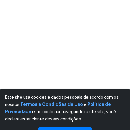
Este site usa cookies e dados pessoais de acordo com os
nossos
Termos e Condições de Uso
e
Política de
Privacidade
e, ao continuar navegando neste site, você
declara estar ciente dessas condições.