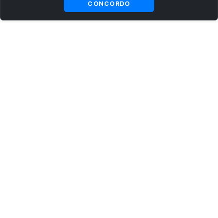
CONCORDO
ASSINE AGORA MESMO NOSSA NEWSLETTER
Receba artigos exclusivos e fique por dentro das novidades.
Ao se cadastrar, você concorda com os
Termos e Condições
e
Política de Privacidade
.