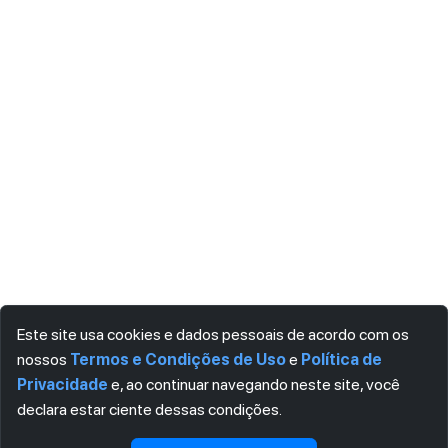
Este site usa cookies e dados pessoais de acordo com os
nossos
Termos e Condições de Uso
e
Política de
Privacidade
e, ao continuar navegando neste site, você
declara estar ciente dessas condições.