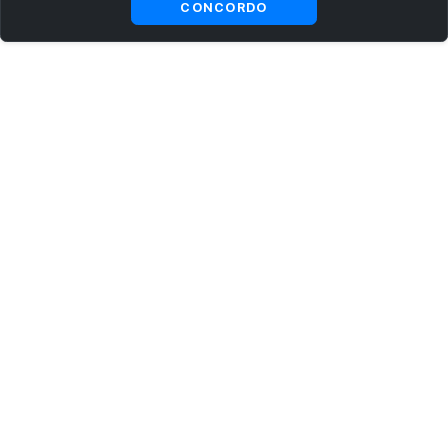
CONCORDO
ASSINE AGORA MESMO NOSSA NEWSLETTER
Receba artigos exclusivos e fique por dentro das novidades.
Ao se cadastrar, você concorda com os
Termos e Condições
e
Política de Privacidade
.