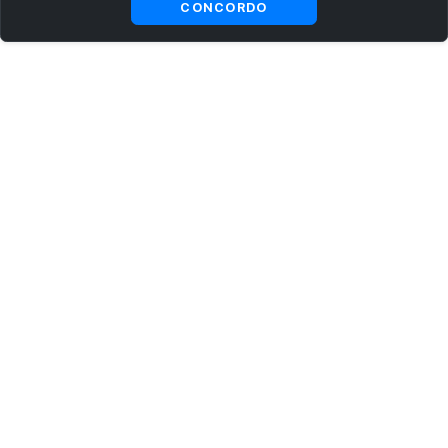
CONCORDO
ASSINE AGORA MESMO NOSSA NEWSLETTER
Receba artigos exclusivos e fique por dentro das novidades.
Ao se cadastrar, você concorda com os
Termos e Condições
e
Política de Privacidade
.