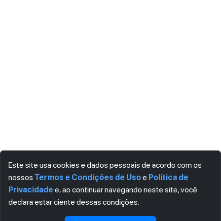
Este site usa cookies e dados pessoais de acordo com os
nossos
Termos e Condições de Uso
e
Política de
Privacidade
e, ao continuar navegando neste site, você
declara estar ciente dessas condições.