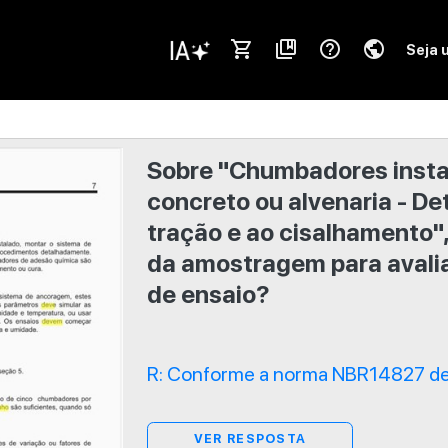
shopping_cart
collections_bookmark
help_outline
public
Seja 
Sobre "Chumbadores insta
concreto ou alvenaria - De
tração e ao cisalhamento"
da amostragem para avalia
de ensaio?
R: Conforme a norma NBR14827 de
VER RESPOSTA