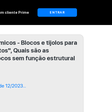
um cliente Prime
ENTRAR
cos - Blocos e tijolos para
itos", Quais são as
cos sem função estrutural
e 12/2023...