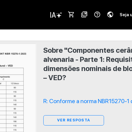
shopping_cart
collections_bookmark
help_outline
public
Seja 
Sobre "Componentes cerâmi
alvenaria - Parte 1: Requis
dimensões nominais de blo
– VED?
R: Conforme a norma NBR15270-1 d
VER RESPOSTA