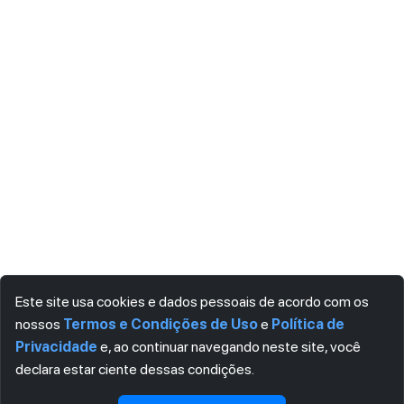
Este site usa cookies e dados pessoais de acordo com os
nossos
Termos e Condições de Uso
e
Política de
Privacidade
e, ao continuar navegando neste site, você
declara estar ciente dessas condições.