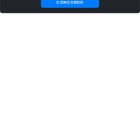
CONCORDO
ASSINE AGORA MESMO NOSSA NEWSLETTER
Receba artigos exclusivos e fique por dentro das novidades.
Ao se cadastrar, você concorda com os
Termos e Condições
e
Política de Privacidade
.