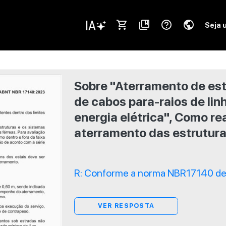
shopping_cart
collections_bookmark
help_outline
public
Seja 
Sobre "Aterramento de es
de cabos para-raios de li
energia elétrica", Como re
aterramento das estrutur
R: Conforme a norma NBR17140 de 
VER RESPOSTA