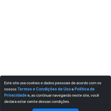
Este site usa cookies e dados pessoais de acordo com os
nossos
Termos e Condições de Uso
e
Política de
Privacidade
e, ao continuar navegando neste site, você
declara estar ciente dessas condições.