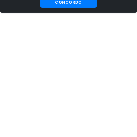
CONCORDO
ASSINE AGORA MESMO NOSSA NEWSLETTER
Receba artigos exclusivos e fique por dentro das novidades.
Ao se cadastrar, você concorda com os
Termos e Condições
e
Política de Privacidade
.