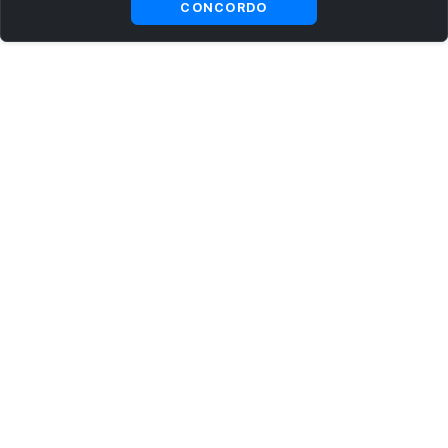
CONCORDO
ASSINE AGORA MESMO NOSSA NEWSLETTER
Receba artigos exclusivos e fique por dentro das novidades.
Ao se cadastrar, você concorda com os
Termos e Condições
e
Política de Privacidade
.