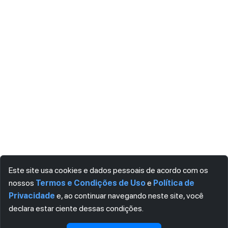
Este site usa cookies e dados pessoais de acordo com os
nossos
Termos e Condições de Uso
e
Política de
Privacidade
e, ao continuar navegando neste site, você
declara estar ciente dessas condições.