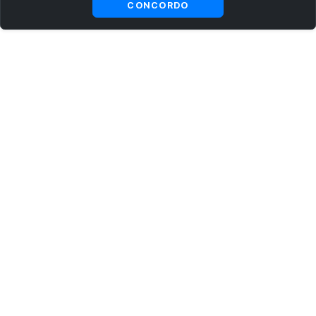
CONCORDO
ASSINE AGORA MESMO NOSSA NEWSLETTER
Receba artigos exclusivos e fique por dentro das novidades.
Ao se cadastrar, você concorda com os
Termos e Condições
e
Política de Privacidade
.