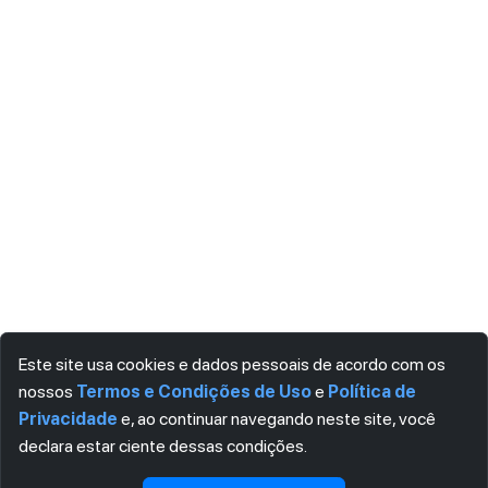
Este site usa cookies e dados pessoais de acordo com os
nossos
Termos e Condições de Uso
e
Política de
Privacidade
e, ao continuar navegando neste site, você
declara estar ciente dessas condições.