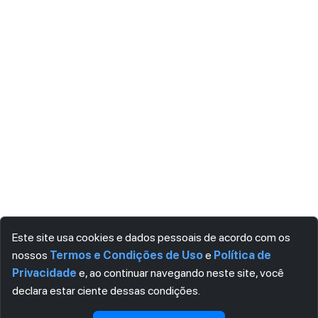
Este site usa cookies e dados pessoais de acordo com os
nossos
Termos e Condições de Uso
e
Política de
Privacidade
e, ao continuar navegando neste site, você
declara estar ciente dessas condições.