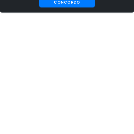
CONCORDO
ASSINE AGORA MESMO NOSSA NEWSLETTER
Receba artigos exclusivos e fique por dentro das novidades.
Ao se cadastrar, você concorda com os
Termos e Condições
e
Política de Privacidade
.