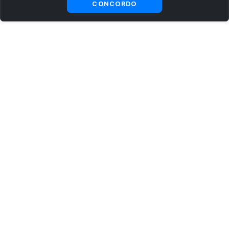
CONCORDO
ASSINE AGORA MESMO NOSSA NEWSLETTER
Receba artigos exclusivos e fique por dentro das novidades.
Ao se cadastrar, você concorda com os
Termos e Condições
e
Política de Privacidade
.