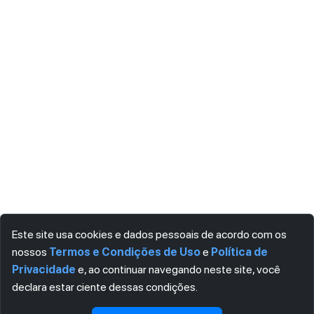
Este site usa cookies e dados pessoais de acordo com os
nossos
Termos e Condições de Uso
e
Política de
Privacidade
e, ao continuar navegando neste site, você
declara estar ciente dessas condições.