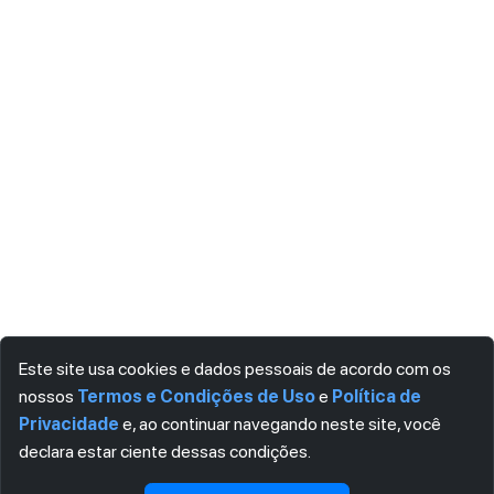
Este site usa cookies e dados pessoais de acordo com os
nossos
Termos e Condições de Uso
e
Política de
Privacidade
e, ao continuar navegando neste site, você
declara estar ciente dessas condições.