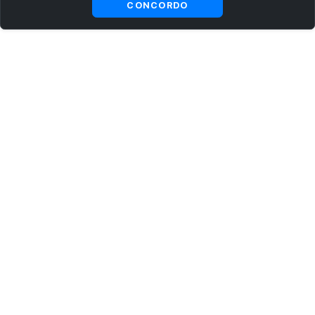
CONCORDO
ASSINE AGORA MESMO NOSSA NEWSLETTER
Receba artigos exclusivos e fique por dentro das novidades.
Ao se cadastrar, você concorda com os
Termos e Condições
e
Política de Privacidade
.