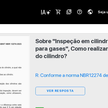
shopping_cart
collections_bookmark
help_outline
public
Seja 
Sobre "Inspeção em cilindr
para gases", Como realizar
do cilindro?
R: Conforme a norma NBR12274 de 
VER RESPOSTA