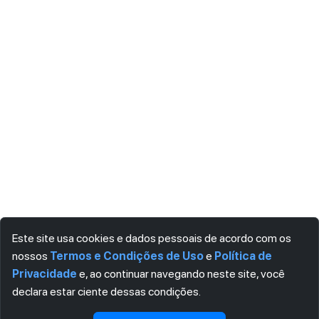
Este site usa cookies e dados pessoais de acordo com os
nossos
Termos e Condições de Uso
e
Política de
Privacidade
e, ao continuar navegando neste site, você
declara estar ciente dessas condições.