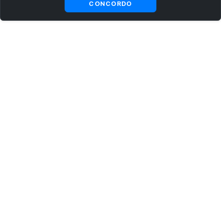
CONCORDO
ASSINE AGORA MESMO NOSSA NEWSLETTER
Receba artigos exclusivos e fique por dentro das novidades.
Ao se cadastrar, você concorda com os
Termos e Condições
e
Política de Privacidade
.