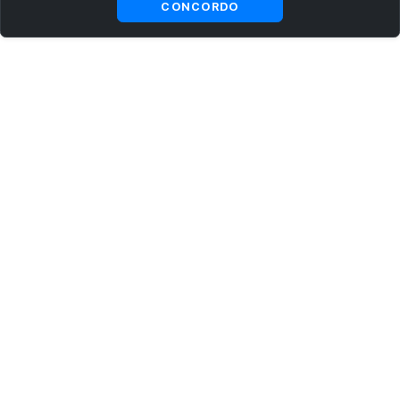
CONCORDO
ASSINE AGORA MESMO NOSSA NEWSLETTER
Receba artigos exclusivos e fique por dentro das novidades.
Ao se cadastrar, você concorda com os
Termos e Condições
e
Política de Privacidade
.