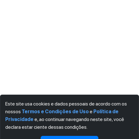
Este site usa cookies e dados pessoais de acordo com os
nossos
Termos e Condições de Uso
e
Política de
Privacidade
e, ao continuar navegando neste site, você
declara estar ciente dessas condições.