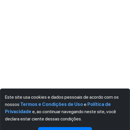
Este site usa cookies e dados pessoais de acordo com os
nossos
Termos e Condições de Uso
e
Política de
Privacidade
e, ao continuar navegando neste site, você
declara estar ciente dessas condições.