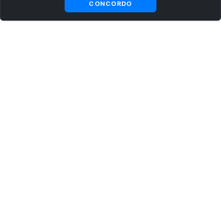
CONCORDO
ASSINE AGORA MESMO NOSSA NEWSLETTER
Receba artigos exclusivos e fique por dentro das novidades.
Ao se cadastrar, você concorda com os
Termos e Condições
e
Política de Privacidade
.