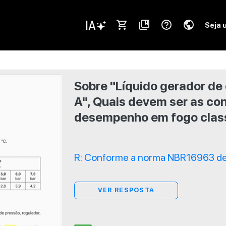
shopping_cart
collections_bookmark
help_outline
public
Seja 
Sobre "Líquido gerador de
A", Quais devem ser as co
desempenho em fogo clas
R: Conforme a norma NBR16963 de 
VER RESPOSTA