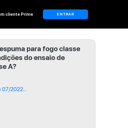
um cliente Prime
ENTRAR
 espuma para fogo classe
ndições do ensaio de
se A?
07/2022...