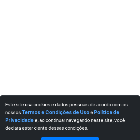
Este site usa cookies e dados pessoais de acordo com os
nossos
Termos e Condições de Uso
e
Política de
Privacidade
e, ao continuar navegando neste site, você
declara estar ciente dessas condições.