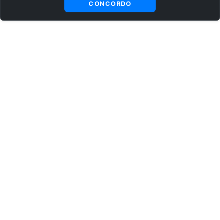
CONCORDO
ASSINE AGORA MESMO NOSSA NEWSLETTER
Receba artigos exclusivos e fique por dentro das novidades.
Ao se cadastrar, você concorda com os
Termos e Condições
e
Política de Privacidade
.