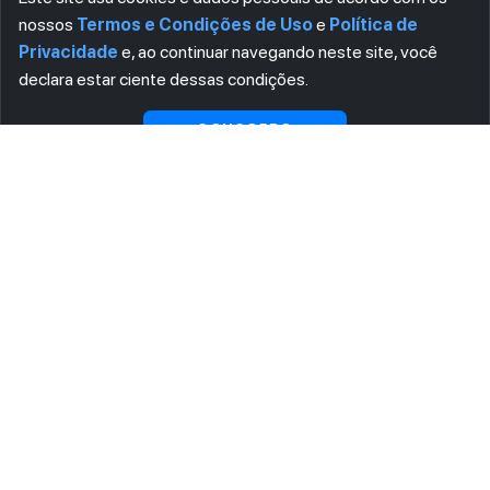
nossos
Termos e Condições de Uso
e
Política de
Privacidade
e, ao continuar navegando neste site, você
declara estar ciente dessas condições.
CONCORDO
ASSINE AGORA MESMO NOSSA NEWSLETTER
Receba artigos exclusivos e fique por dentro das novidades.
Ao se cadastrar, você concorda com os
Termos e Condições
e
Política de Privacidade
.