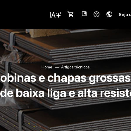
shopping_cart
collections_bookmark
help_outline
public
Seja 
Home
Artigos técnicos
bobinas e chapas grossas
de baixa liga e alta resis