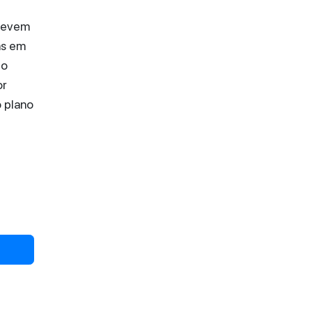
 devem
as em
do
or
 plano