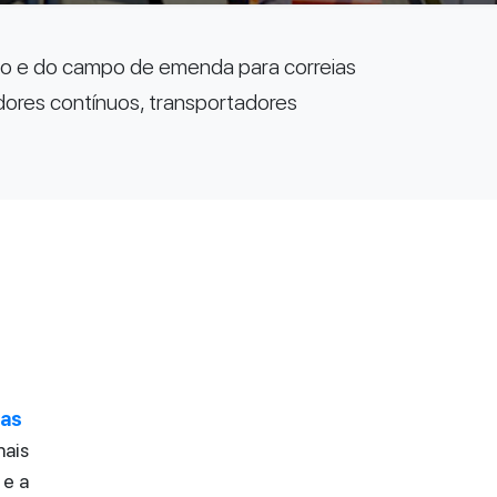
so e do campo de emenda para correias
ores contínuos, transportadores
ias
nais
 e a