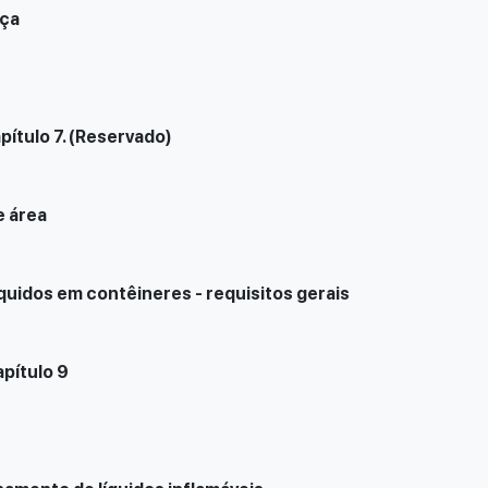
nça
pítulo 7. (Reservado)
e área
uidos em contêineres - requisitos gerais
apítulo 9