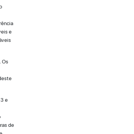
o
rência
eis e
áveis
. Os
deste
 3 e
o
ras de
e