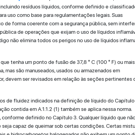
incluindo resíduos líquidos, conforme definido e classificad
ra uso como base para regulamentações legais. Suas
sco de forma coerente com a segurança pública, sem interfe
pública de operações que exijam o uso de líquidos inflamáv
go não elimina todos os perigos no uso de líquidos inflam
o que tenha um ponto de fusão de 37,8 ° C (100 ° F) ou mais
 acima, mas são manuseados, usados ou armazenados em
or, devem ser revisados em relação às seções pertinentes 
ios de fluidez indicados na definição de líquido do Capítulo
ação contida em A.1.1.2 (1) também se aplica nessa norma.
o, conforme definido no Capítulo 3. Qualquer líquido que nã
 seja capaz de queimar sob certas condições. Certas mistu
veis e hidrocarbonetos halogenados não exibem um ponto d