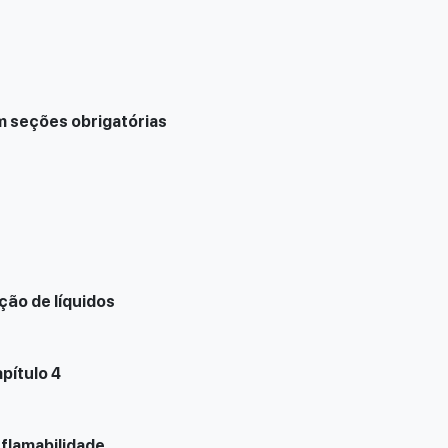
m seções obrigatórias
ação de líquidos
pítulo 4
flamabilidade