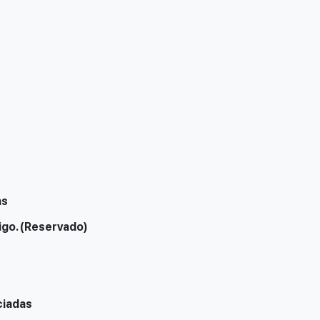
as
igo. (Reservado)
ciadas