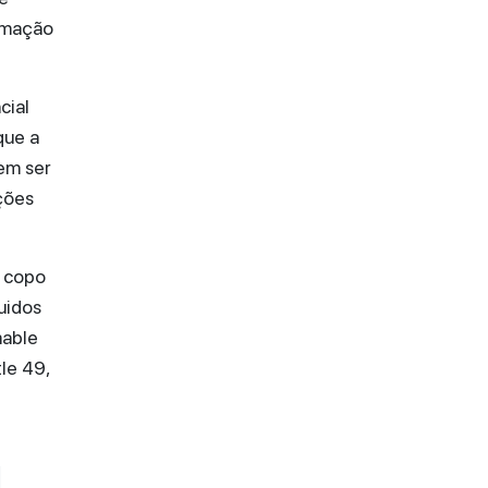
amação
cial
que a
vem ser
ações
e copo
quidos
mable
le 49,