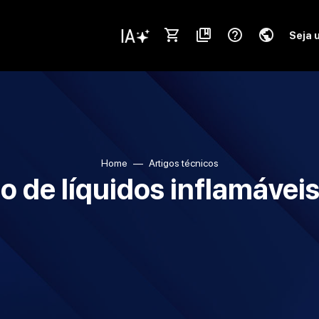
shopping_cart
collections_bookmark
help_outline
public
Seja 
Home
Artigos técnicos
 de líquidos inflamávei