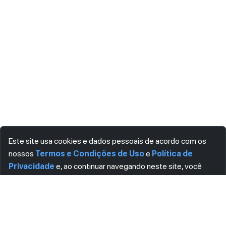
Este site usa cookies e dados pessoais de acordo com os
nossos
Termos e Condições de Uso
e
Política de
Privacidade
e, ao continuar navegando neste site, você
declara estar ciente dessas condições.
CONCORDO