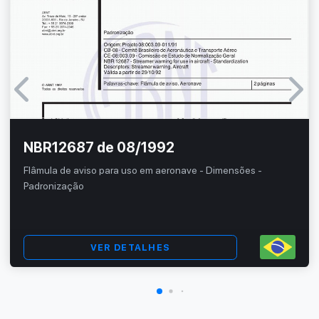
NBR12687 de 08/1992
Flâmula de aviso para uso em aeronave - Dimensões -
Padronização
VER DETALHES