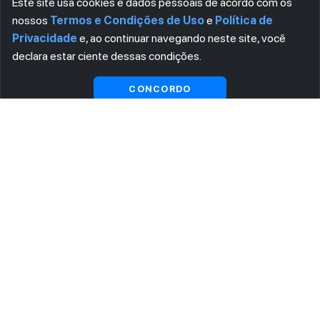
Este site usa cookies e dados pessoais de acordo com os
nossos
Termos e Condições de Uso
e
Política de
Privacidade
e, ao continuar navegando neste site, você
declara estar ciente dessas condições.
CONCORDO
ASSINE AGORA MESMO NOSSA NEWSLETTER
Receba artigos exclusivos e fique por dentro das novidades.
Ao se cadastrar, você concorda com os
Termos e Condições
e
Política de Privacidade
.