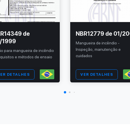
R14349 de
NBR12779 de 01/2
/1999
Mangueira de incêndio -
Inspeção, manutenção e
ão para mangueira de incêndio
cuidados
quisitos e métodos de ensaio
ER DETALHES
VER DETALHES