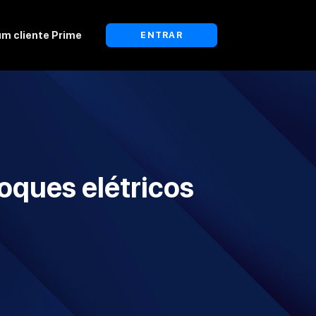
um cliente Prime
ENTRAR
oques elétricos