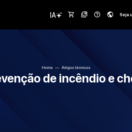
shopping_cart
collections_bookmark
help_outline
public
Seja 
Home
Artigos técnicos
venção de incêndio e ch