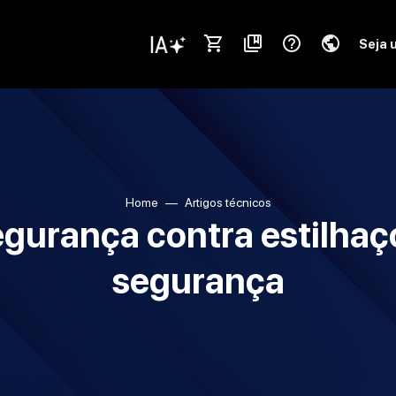
shopping_cart
collections_bookmark
help_outline
public
Seja 
Home
Artigos técnicos
gurança contra estilhaç
segurança