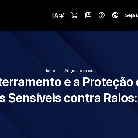
shopping_cart
collections_bookmark
help_outline
public
Seja 
Home
Artigos técnicos
terramento e a Proteção 
Sensíveis contra Raios: