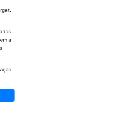
rget,
cidos
tem a
as
ração