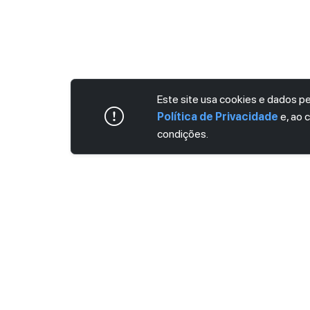
Este site usa cookies e dados 
Política de Privacidade
e, ao 
condições.
ASSINE AGORA MESMO NOSSA NEWS
Receba artigos exclusivos e fique por dent
Ao se cadastrar, você concorda com os
Ter