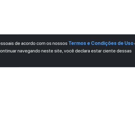
pessoais de acordo com os nossos
Termos e Condições de Uso
continuar navegando neste site, você declara estar ciente dessas
LETTER
ro das novidades.
mos e Condições
e
Política de