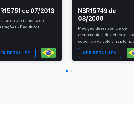
R15751 de 07/2013
NBR15749 de
08/2009
temas de aterramento de
estações - Requisitos
Medição de resistência de
aterramento e de potenciais n
superfície do solo em sistema
aterramento
ER DETALHES
VER DETALHES