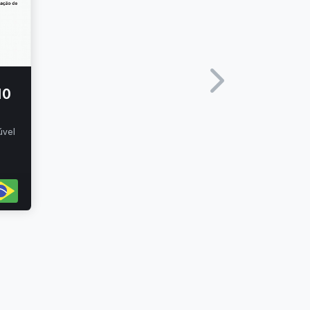
10
úvel