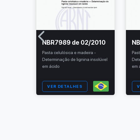
NBR7989 de 02/2010
NB
Pasta celulósica e madeira -
Past
Determinação de lignina insolúvel
Dete
em ácido
em 
VER DETALHES
V