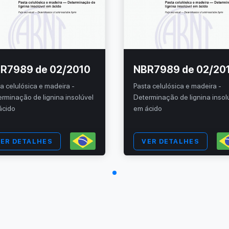
R7989 de 02/2010
NBR7989 de 02/20
a celulósica e madeira -
Pasta celulósica e madeira -
rminação de lignina insolúvel
Determinação de lignina insol
ácido
em ácido
ER DETALHES
VER DETALHES