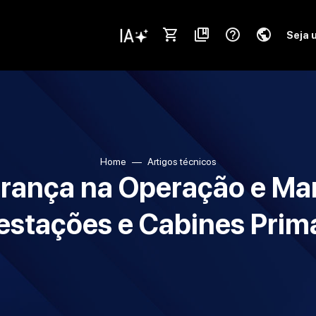
shopping_cart
collections_bookmark
help_outline
public
Seja 
Home
Artigos técnicos
urança na Operação e Ma
stações e Cabines Prim