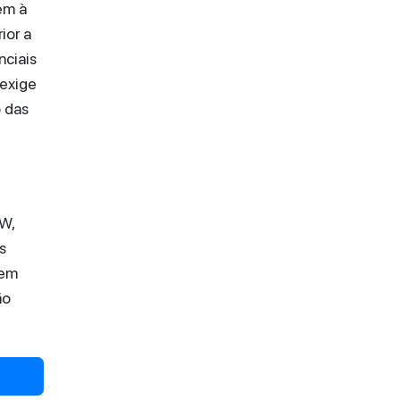
em à
ior a
nciais
 exige
 das
kW,
s
 em
ão