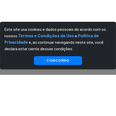
Este site usa cookies e dados pessoais de acordo com os
nossos
Termos e Condições de Uso
e
Política de
Privacidade
e, ao continuar navegando neste site, você
declara estar ciente dessas condições.
Indisponível
CONCORDO
ASSINE AGORA MESMO NOSSA NEWSLETTER
Receba artigos exclusivos e fique por dentro das novidades.