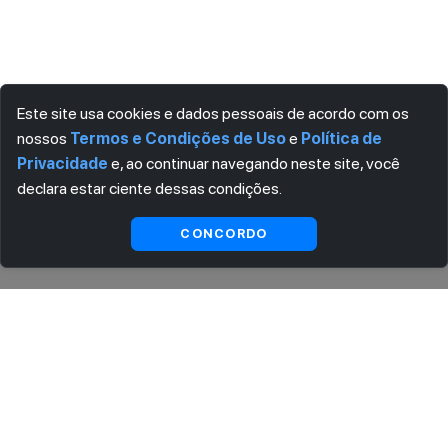
Este site usa cookies e dados pessoais de acordo com os
nossos
Termos e Condições de Uso
e
Política de
Privacidade
e, ao continuar navegando neste site, você
declara estar ciente dessas condições.
Ver
CONCORDO
Indisponível
substitutas
ASSINE AGORA MESMO NOSSA NEWSLETTER
Receba artigos exclusivos e fique por dentro das novidades.