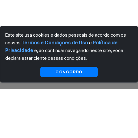
Este site usa cookies e dados pessoais de acordo com os
nossos
Termos e Condições de Uso
e
Política de
Privacidade
e, ao continuar navegando neste site, você
declara estar ciente dessas condições.
Ver
CONCORDO
Indisponível
substitutas
ASSINE AGORA MESMO NOSSA NEWSLETTER
Receba artigos exclusivos e fique por dentro das novidades.