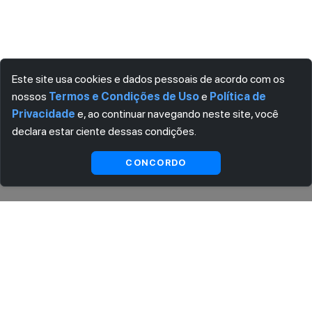
Este site usa cookies e dados pessoais de acordo com os
nossos
Termos e Condições de Uso
e
Política de
Privacidade
e, ao continuar navegando neste site, você
declara estar ciente dessas condições.
Ver
CONCORDO
Indisponível
substitutas
ASSINE AGORA MESMO NOSSA NEWSLETTER
Receba artigos exclusivos e fique por dentro das novidades.