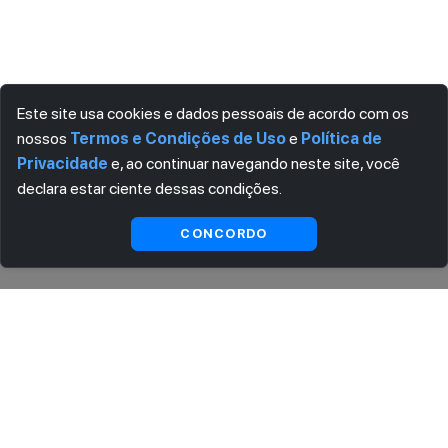
Este site usa cookies e dados pessoais de acordo com os
nossos
Termos e Condições de Uso
e
Política de
Privacidade
e, ao continuar navegando neste site, você
declara estar ciente dessas condições.
Ver
CONCORDO
Indisponível
substitutas
ASSINE AGORA MESMO NOSSA NEWSLETTER
Receba artigos exclusivos e fique por dentro das novidades.