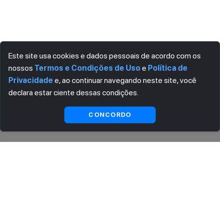
Este site usa cookies e dados pessoais de acordo com os
nossos
Termos e Condições de Uso
e
Política de
Privacidade
e, ao continuar navegando neste site, você
declara estar ciente dessas condições.
Indisponível
CONCORDO
ASSINE AGORA MESMO NOSSA NEWSLETTER
Receba artigos exclusivos e fique por dentro das novidades.