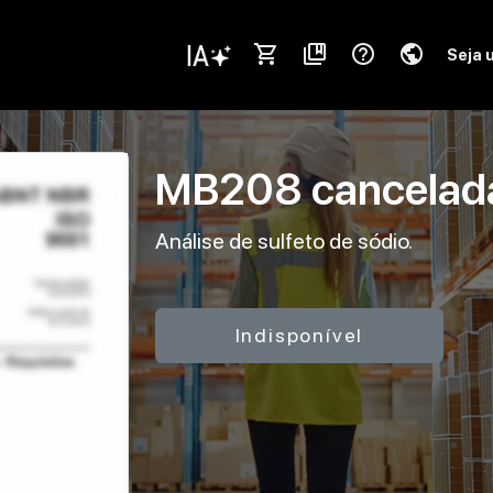
shopping_cart
collections_bookmark
help_outline
public
Seja 
MB208
cancela
Análise de sulfeto de sódio.
Indisponível