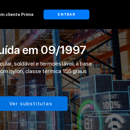
um cliente Prime
ENTRAR
tuída em
09/1997
cular, soldável e termoestável, a base
com nylon, classe térmica 155 graus
Ver substitutas