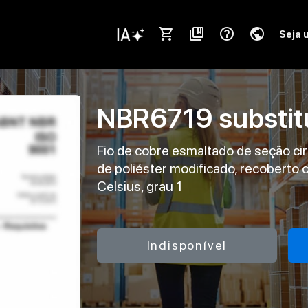
shopping_cart
collections_bookmark
help_outline
public
Seja 
NBR6719
substi
Fio de cobre esmaltado de seção cir
de poliéster modificado, recoberto 
Celsius, grau 1
Indisponível