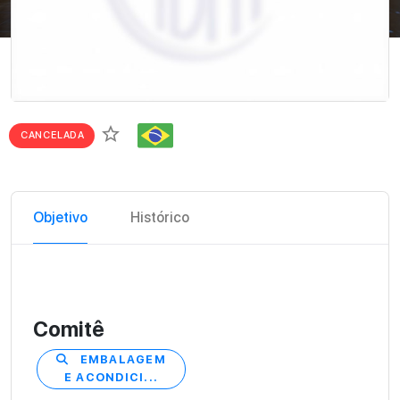
star_border
CANCELADA
Objetivo
Histórico
Comitê
EMBALAGEM
E ACONDICI...