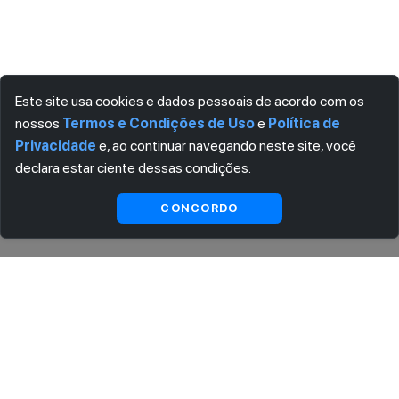
Este site usa cookies e dados pessoais de acordo com os
nossos
Termos e Condições de Uso
e
Política de
Privacidade
e, ao continuar navegando neste site, você
declara estar ciente dessas condições.
Indisponível
CONCORDO
ASSINE AGORA MESMO NOSSA NEWSLETTER
Receba artigos exclusivos e fique por dentro das novidades.