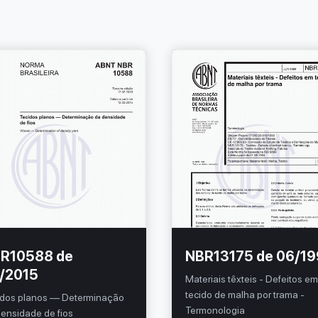
R10588 de
NBR13175 de 06/1
/2015
Materiais têxteis - Defeitos e
tecido de malha por trama -
idos planos — Determinação
Termonologia
ensidade de fios