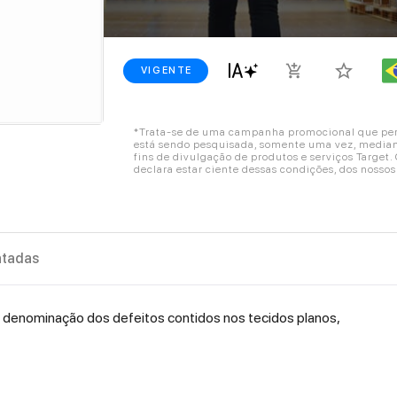
star_border
add_shopping_cart
VIGENTE
*Trata-se de uma campanha promocional que perm
está sendo pesquisada, somente uma vez, mediant
fins de divulgação de produtos e serviços Target
declara estar ciente dessas condições, dos nosso
tadas
denominação dos defeitos contidos nos tecidos planos,