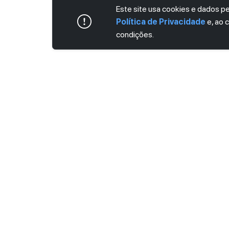
Este site usa cookies e dados 
Política de Privacidade
e, ao 
condições.
ASSINE AGORA MESMO NOSSA NEWS
Receba artigos exclusivos e fique por dent
Ao se cadastrar, você concorda com os
Ter
Privacidade
.