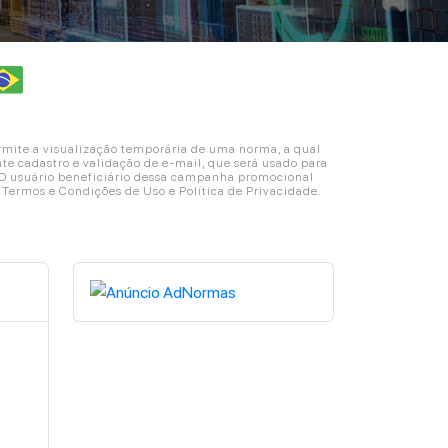
ite a visualização temporária de uma norma, a qual
e cadastro e validação de e-mail, que será usado para
. O usuário beneficiário dessa campanha promocional
s Termos e Condições de Uso e Política de Privacidade.