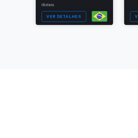
têxteis
VER DETALHES
V