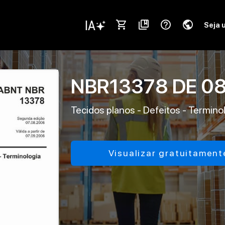
shopping_cart
collections_bookmark
help_outline
public
Seja 
NBR13378
DE
08
Tecidos planos - Defeitos - Termino
Visualizar gratuitament