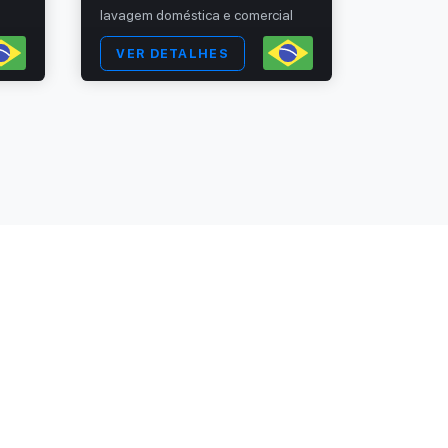
lavagem doméstica e comercial
tecidos p
VER DETALHES
VER 