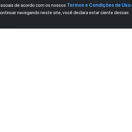
pessoais de acordo com os nossos
Termos e Condições de Uso
continuar navegando neste site, você declara estar ciente dessas
LETTER
ro das novidades.
mos e Condições
e
Política de