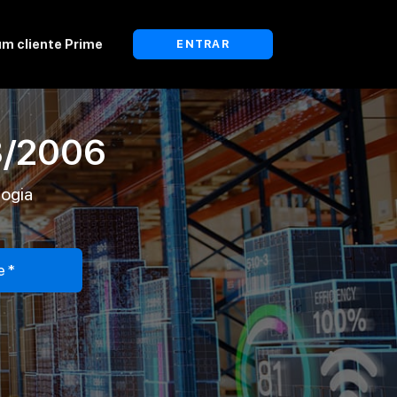
um cliente Prime
ENTRAR
/2006
logia
e*