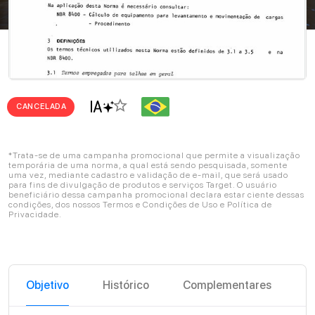
star_border
CANCELADA
*Trata-se de uma campanha promocional que permite a visualização
temporária de uma norma, a qual está sendo pesquisada, somente
uma vez, mediante cadastro e validação de e-mail, que será usado
para fins de divulgação de produtos e serviços Target. O usuário
beneficiário dessa campanha promocional declara estar ciente dessas
condições, dos nossos Termos e Condições de Uso e Política de
Privacidade.
Objetivo
Histórico
Complementares
C