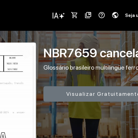
shopping_cart
collections_bookmark
help_outline
public
Seja 
NBR7659
cance
Glossário brasileiro multilingüe fer
Visualizar Gratuitament