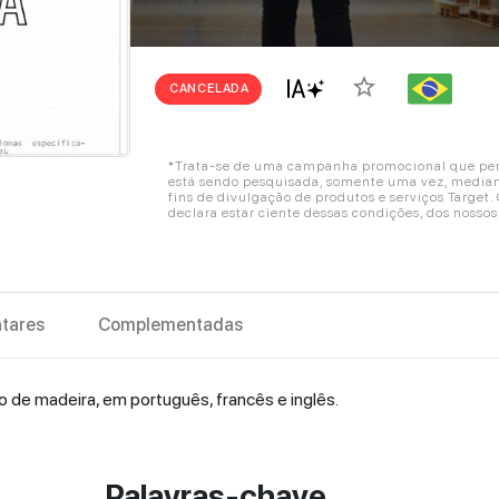
star_border
CANCELADA
*Trata-se de uma campanha promocional que perm
está sendo pesquisada, somente uma vez, mediant
fins de divulgação de produtos e serviços Target
declara estar ciente dessas condições, dos nosso
tares
Complementadas
de madeira, em português, francês e inglês.
Palavras-chave