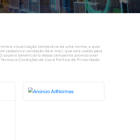
ite a visualização temporária de uma norma, a qual
e cadastro e validação de e-mail, que será usado para
. O usuário beneficiário dessa campanha promocional
s Termos e Condições de Uso e Política de Privacidade.