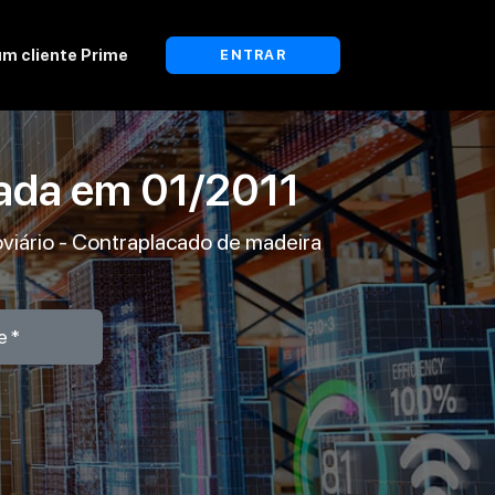
um cliente Prime
ENTRAR
lada em
01/2011
roviário - Contraplacado de madeira
e*