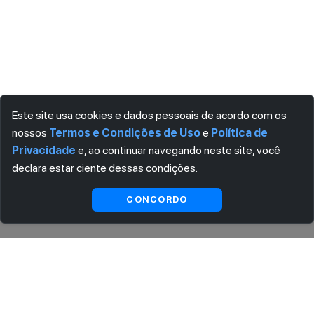
Este site usa cookies e dados pessoais de acordo com os
nossos
Termos e Condições de Uso
e
Política de
Privacidade
e, ao continuar navegando neste site, você
declara estar ciente dessas condições.
Indisponível
CONCORDO
ASSINE AGORA MESMO NOSSA NEWSLETTER