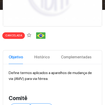
star_border
CANCELADA
Objetivo
Histórico
Complementadas
Define termos aplicados a aparelhos de mudança de
via (AMV) para via férrea.
Comitê